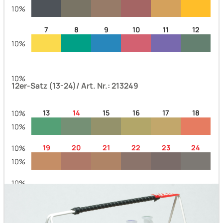
10%
7
8
9
10
11
12
10%
10%
12er-Satz (13-24)/ Art. Nr.: 213249
13
14
15
16
17
18
10%
10%
19
20
21
22
23
24
10%
10%
10%
10%
10%