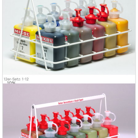
10%
10%
10%
10%
10%
10%
10%
12er-Satz: 1-12
10%
10%
10%
10%
10%