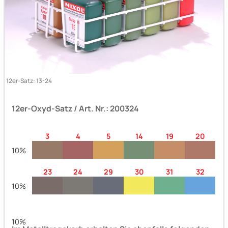
10%
10%
12er-Satz: 13-24
12er-Oxyd-Satz / Art. Nr.: 200324
3
4
5
14
19
20
10%
23
24
29
30
31
32
10%
10%