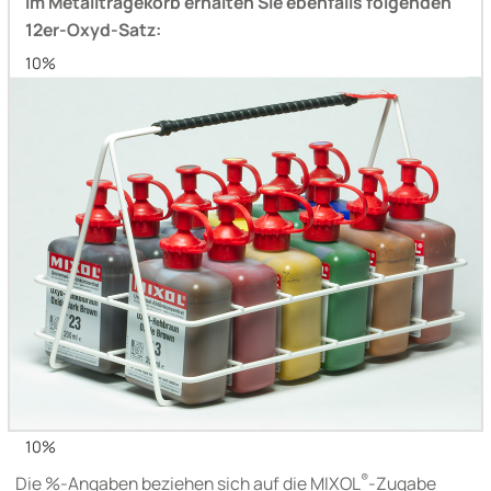
Im Metalltragekorb erhalten Sie ebenfalls folgenden
12er-Oxyd-Satz:
10%
10%
10%
10%
10%
10%
®
Die %-Angaben beziehen sich auf die MIXOL
-Zugabe