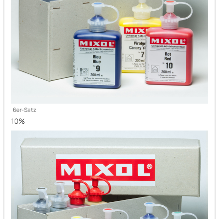
10%
10%
10%
6er-Satz
10%
10%